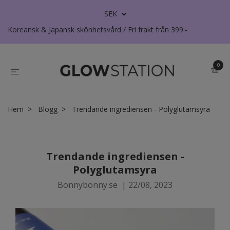
SEK
Koreansk & Japansk skönhetsvård / Fri frakt från 399:-
0
Hem
Blogg
Trendande ingrediensen - Polyglutamsyra
Trendande ingrediensen -
Polyglutamsyra
Bonnybonny.se
|
22/08, 2023