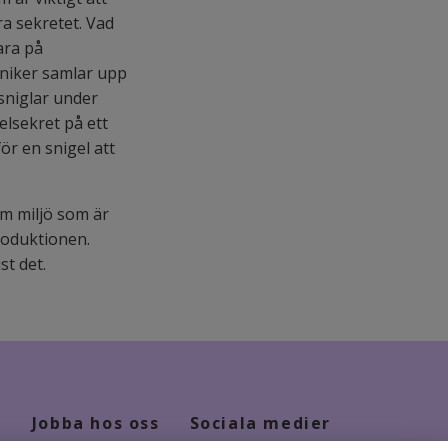
a sekretet. Vad
vara på
kniker samlar upp
 sniglar under
elsekret på ett
ör en snigel att
am miljö som är
roduktionen.
ust det.
Jobba hos oss
Sociala medier