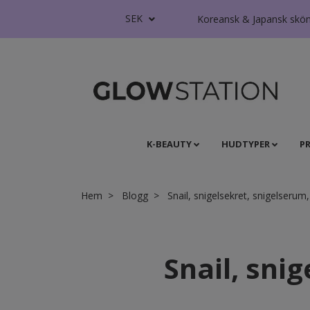
SEK
Koreansk & Japansk skönhe
K-BEAUTY
HUDTYPER
P
Hem
Blogg
Snail, snigelsekret, snigelseru
Snail, sni