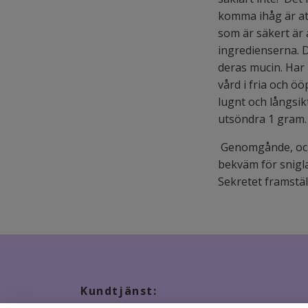
komma ihåg är att
som är säkert är a
ingredienserna. D
deras mucin. Har 
vård i fria och ö
lugnt och långsik
utsöndra 1 gram.
Genomgånde, och f
bekväm för snigla
Sekretet framställ
Kundtjänst: