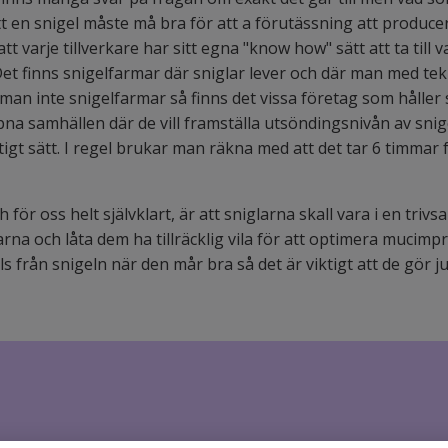
 en snigel måste må bra för att a förutässning att producer
tt varje tillverkare har sitt egna "know how" sätt att ta till 
et finns snigelfarmar där sniglar lever och där man med te
man inte snigelfarmar så finns det vissa företag som håller
öpna samhällen där de vill framställa utsöndingsnivån av snig
tigt sätt. I regel brukar man räkna med att det tar 6 timmar f
ör oss helt självklart, är att sniglarna skall vara i en trivs
rna och låta dem ha tillräcklig vila för att optimera mucimp
s från snigeln när den mår bra så det är viktigt att de gör j