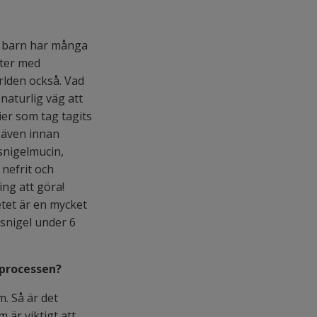
rt barn har många
kter med
ärlden också. Vad
naturlig väg att
er som tag tagits
t även innan
snigelmucin,
 nefrit och
ng att göra!
etet är en mycket
snigel under 6
i processen?
m. Så är det
 är viktigt att