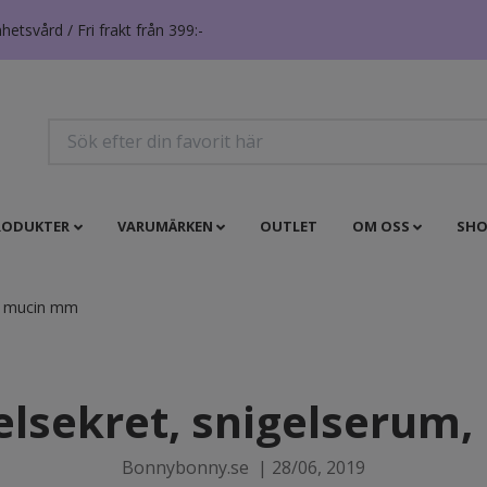
tsvård / Fri frakt från 399:-
RODUKTER
VARUMÄRKEN
OUTLET
OM OSS
SHO
m, mucin mm
gelsekret, snigelseru
Bonnybonny.se
|
28/06, 2019