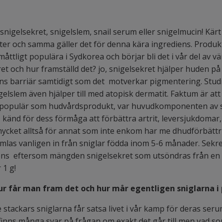
snigelsekret, snigelslem, snail serum eller snigelmucin! Kä
er och samma gäller det för denna kära ingrediens. Produ
åttligt populära i Sydkorea och börjar bli det i vår del av v
et och hur framställd det? jo, snigelsekret hjälper huden på 
ens barriär samtidigt som det motverkar pigmentering. Studi
igelslem även hjälper till med atopisk dermatit. Faktum är at
 populär som hudvårdsprodukt, var huvudkomponenten av 
 känd för dess förmåga att förbättra artrit, leversjukdomar,
mycket alltså för annat som inte enkom har me dhudförbättri
mlas vanligen in från sniglar födda inom 5-6 månader. Sekr
iens eftersom mängden snigelsekret som utsöndras från en 
 1 g!
hur får man fram det och hur mår egentligen sniglarna 
 stackars sniglarna får satsa livet i vår kamp för deras seru
 finns många svar på frågan om exakt det går till men vad som