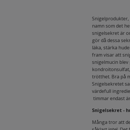
Snigelprodukter, 
namn som det het
snigelsekret är om
gör då dessa sekr
läka, stärka hud
fram visar att sn
snigelmucin blev
kondroitonsulfat,
trötthet. Bra på 
Snigelsekretet sa
värdefull ingred
timmar endast är
Snigelsekret - 
Många tror att de
såklart inte! Det