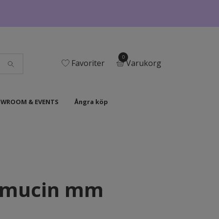
0
Favoriter
Varukorg
WROOM & EVENTS
Ångra köp
m, mucin mm