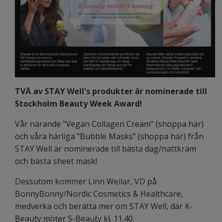
TVÅ av STAY Well's produkter är nominerade till
Stockholm Beauty Week Award!
Vår närande "Vegan Collagen Cream" (
shoppa hä
r)
och våra härliga "Bubble Masks" (
shoppa här
) från
STAY Well är nominerade till bästa dag/nattkräm
och bästa sheet mask!
Dessutom kommer Linn Weilar, VD på
BonnyBonny/Nordic Cosmetics & Healthcare,
medverka och berätta mer om STAY Well, där K-
Beauty möter S-Beauty kl. 11.40.