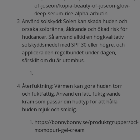
of-joseon/kopia-beauty-of-joseon-glow-
deep-serum-rice-alpha-arbutin
Använd solskydd: Solen kan skada huden och
orsaka solbränna, åldrande och ökad risk för
hudcancer. Så använd alltid en högkvalitativ
solskyddsmedel med SPF 30 eller högre, och
applicera den regelbundet under dagen,
särskilt om du är utomhus.
Återfuktning: Värmen kan göra huden torr
och fuktfattig. Använd en lätt, fuktgivande
kräm som passar din hudtyp för att hålla
huden mjuk och smidig.
https://bonnybonny.se/produktgrupper/bcl-
momopuri-gel-cream