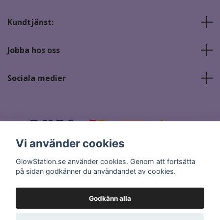
Kundtjänst:
Jobba hos oss
Sociala medier
Vi använder cookies
GlowStation.se använder cookies. Genom att fortsätta
på sidan godkänner du användandet av cookies.
© 2026 GlowStation.se
Godkänn alla