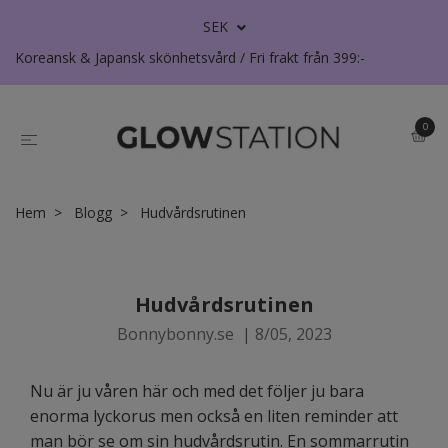
SEK
Koreansk & Japansk skönhetsvård / Fri frakt från 399:-
0
Hem
Blogg
Hudvårdsrutinen
Hudvårdsrutinen
Bonnybonny.se
|
8/05, 2023
Nu är ju våren här och med det följer ju bara
enorma lyckorus men också en liten reminder att
man bör se om sin hudvårdsrutin. En sommarrutin