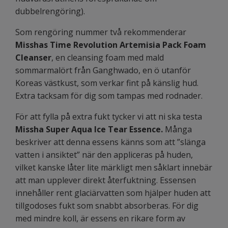
dubbelrengöring).
Som rengöring nummer två rekommenderar
Misshas Time Revolution Artemisia Pack Foam
Cleanser
, en cleansing foam med mald
sommarmalört från Ganghwado, en ö utanför
Koreas västkust, som verkar fint på känslig hud.
Extra tacksam för dig som tampas med rodnader.
För att fylla på extra fukt tycker vi att ni ska testa
Missha Super Aqua Ice Tear Essence.
Många
beskriver att denna
essens
känns som att ”slänga
vatten i ansiktet” när den appliceras på huden,
vilket kanske låter lite märkligt men såklart innebär
att man upplever direkt återfuktning.
Essensen
innehåller rent glaciärvatten som hjälper huden att
tillgodoses fukt som snabbt absorberas. För dig
med mindre koll, är essens en rikare form av