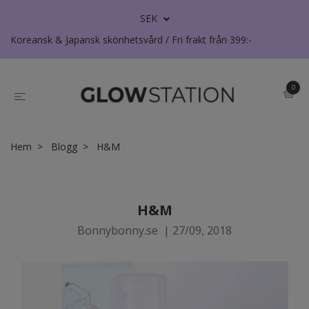
SEK
Koreansk & Japansk skönhetsvård / Fri frakt från 399:-
0
Hem
Blogg
H&M
H&M
Bonnybonny.se
|
27/09, 2018