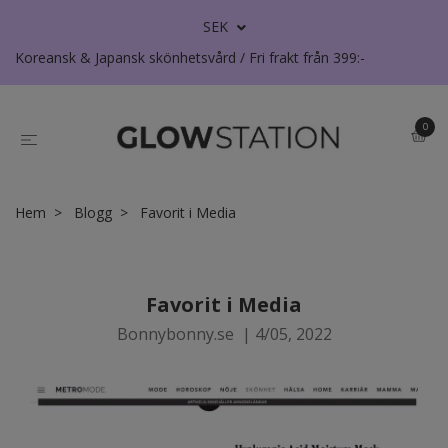
SEK
Koreansk & Japansk skönhetsvård / Fri frakt från 399:-
0
Hem
Blogg
Favorit i Media
Favorit i Media
Bonnybonny.se
|
4/05, 2022