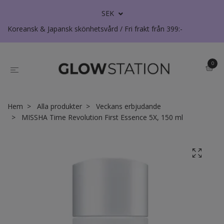
SEK
Koreansk & Japansk skönhetsvård / Fri frakt från 399:-
0
Hem
Alla produkter
Veckans erbjudande
MISSHA Time Revolution First Essence 5X, 150 ml