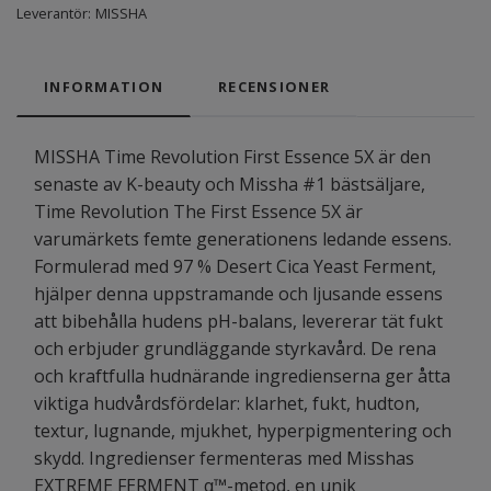
Leverantör:
MISSHA
INFORMATION
RECENSIONER
MISSHA Time Revolution First Essence 5X är den
senaste av K-beauty och Missha #1 bästsäljare,
Time Revolution The First Essence 5X är
varumärkets femte generationens ledande essens.
Formulerad med 97 % Desert Cica Yeast Ferment,
hjälper denna uppstramande och ljusande essens
att bibehålla hudens pH-balans, levererar tät fukt
och erbjuder grundläggande styrkavård. De rena
och kraftfulla hudnärande ingredienserna ger åtta
viktiga hudvårdsfördelar: klarhet, fukt, hudton,
textur, lugnande, mjukhet, hyperpigmentering och
skydd. Ingredienser fermenteras med Misshas
EXTREME FERMENT α™-metod, en unik