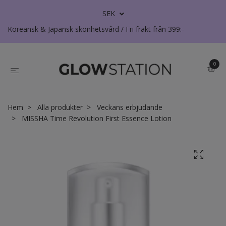
SEK
Koreansk & Japansk skönhetsvård / Fri frakt från 399:-
0
Hem
Alla produkter
Veckans erbjudande
MISSHA Time Revolution First Essence Lotion