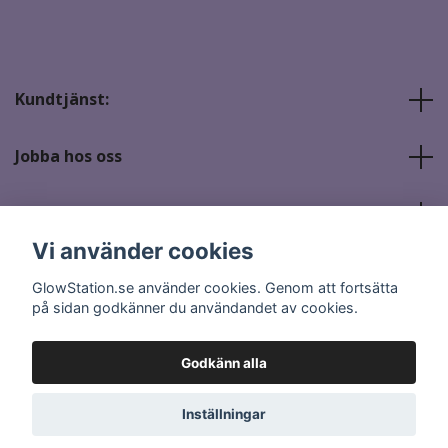
Kundtjänst:
Jobba hos oss
Sociala medier
Vi använder cookies
GlowStation.se använder cookies. Genom att fortsätta
på sidan godkänner du användandet av cookies.
Godkänn alla
© 2026 GlowStation.se
Inställningar