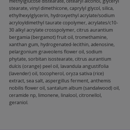
methylglucose distearate, cetearyl alcohol, glyceryl
stearate, vinyl dimethicone, caprylyl glycol, silica,
ethylhexylglycerin, hydroxyethyl acrylate/sodium
acryloyldimethyl taurate copolymer, acrylates/c10-
30 alkyl acrylate crosspolymer, citrus aurantium
bergamia (bergamot) fruit oil, tromethamine,
xanthan gum, hydrogenated-lecithin, adenosine,
pelargonium graveolens flower oil, sodium
phytate, sorbitan isostearate, citrus aurantium
dulcis (orange) peel oil, lavandula angustifolia
(lavender) oil, tocopherol, oryza sativa (rice)
extract, sea salt, aspergillus ferment, anthemis
nobilis flower oil, santalum album (sandalwood) oil,
ceramide np, limonene, linalool, citronellol,
geraniol.