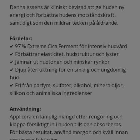
Denna essens är kliniskt bevisad att ge huden ny
energi och förbättra hudens motståndskraft,
samtidigt som den mildrar tecken på åldrande.
Fördelar:
✔ 97 % Extreme Cica Ferment för intensiv hudvård
✔ Förbättrar elasticitet, hudstruktur och lyster
✔ Jämnar ut hudtonen och minskar rynkor
✔ Djup återfuktning för en smidig och ungdomlig
hud
✔ Fri från parfym, sulfater, alkohol, mineraloljor,
silikon och animaliska ingredienser
Användning:
Applicera en lämplig mängd efter rengöring och
klappa försiktigt in i huden tills den absorberas.
För bästa resultat, använd morgon och kväll innan
serum och fuktkräm.