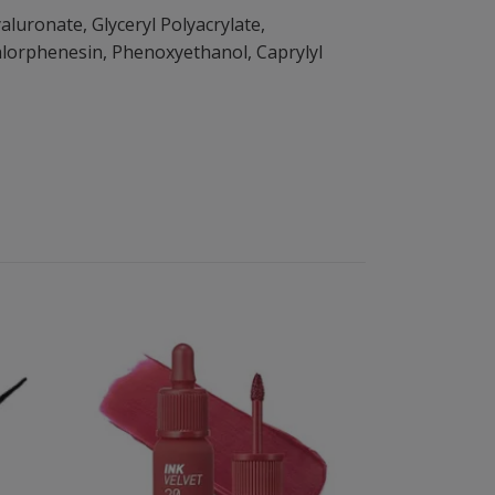
luronate, Glyceryl Polyacrylate,
Chlorphenesin, Phenoxyethanol, Caprylyl