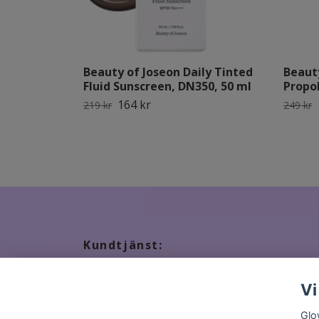
Beauty of Joseon Daily Tinted
Beaut
Fluid Sunscreen, DN350, 50 ml
Propol
164 kr
219 kr
249 kr
Kundtjänst:
Tveka inte att kontakta oss, snabbast kontakt via ma
Vi
Glo