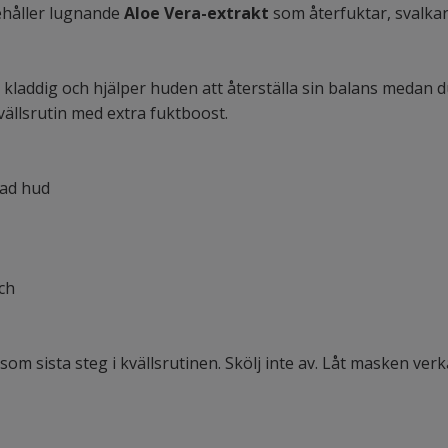
ehåller lugnande
Aloe Vera-extrakt
som återfuktar, svalkar
kladdig och hjälper huden att återställa sin balans medan du
vällsrutin med extra fuktboost.
rad hud
ch
 som sista steg i kvällsrutinen. Skölj inte av. Låt masken v