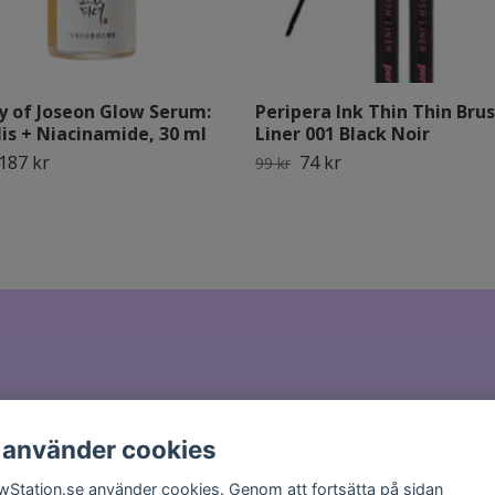
y of Joseon Glow Serum:
Peripera Ink Thin Thin Bru
is + Niacinamide, 30 ml
Liner 001 Black Noir
187 kr
74 kr
99 kr
il till
hello@glowstation.se
 använder cookies
wStation.se använder cookies. Genom att fortsätta på sidan