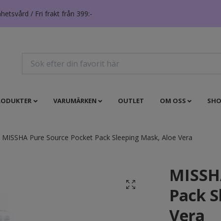
tsvård / Fri frakt från 399:-
RODUKTER
VARUMÄRKEN
OUTLET
OM OSS
SHO
MISSHA Pure Source Pocket Pack Sleeping Mask, Aloe Vera
MISSHA
Pack S
Vera