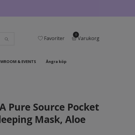
0
Favoriter
Varukorg
WROOM & EVENTS
Ångra köp
 Pure Source Pocket
leeping Mask, Aloe