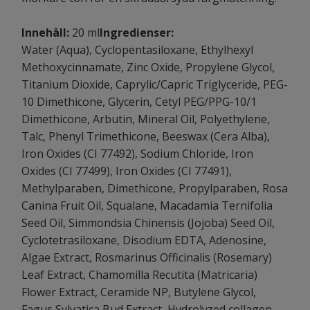
Innehåll:
20 ml
Ingredienser:
Water (Aqua), Cyclopentasiloxane, Ethylhexyl
Methoxycinnamate, Zinc Oxide, Propylene Glycol,
Titanium Dioxide, Caprylic/Capric Triglyceride, PEG-
10 Dimethicone, Glycerin, Cetyl PEG/PPG-10/1
Dimethicone, Arbutin, Mineral Oil, Polyethylene,
Talc, Phenyl Trimethicone, Beeswax (Cera Alba),
Iron Oxides (CI 77492), Sodium Chloride, Iron
Oxides (CI 77499), Iron Oxides (CI 77491),
Methylparaben, Dimethicone, Propylparaben, Rosa
Canina Fruit Oil, Squalane, Macadamia Ternifolia
Seed Oil, Simmondsia Chinensis (Jojoba) Seed Oil,
Cyclotetrasiloxane, Disodium EDTA, Adenosine,
Algae Extract, Rosmarinus Officinalis (Rosemary)
Leaf Extract, Chamomilla Recutita (Matricaria)
Flower Extract, Ceramide NP, Butylene Glycol,
Fagus Sylvatica Bud Extract, Hydrolyzed collagen,