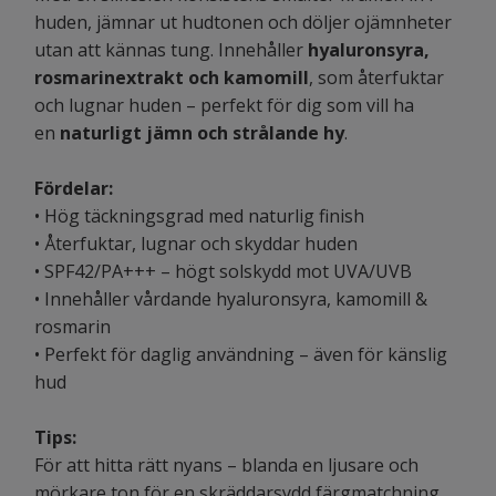
huden, jämnar ut hudtonen och döljer ojämnheter
utan att kännas tung. Innehåller
hyaluronsyra,
rosmarinextrakt och kamomill
, som återfuktar
och lugnar huden – perfekt för dig som vill ha
en
naturligt jämn och strålande hy
.
Fördelar:
• Hög täckningsgrad med naturlig finish
• Återfuktar, lugnar och skyddar huden
• SPF42/PA+++ – högt solskydd mot UVA/UVB
• Innehåller vårdande hyaluronsyra, kamomill &
rosmarin
• Perfekt för daglig användning – även för känslig
hud
Tips:
För att hitta rätt nyans – blanda en ljusare och
mörkare ton för en skräddarsydd färgmatchning.