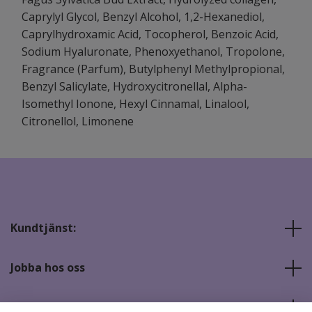
Caprylyl Glycol, Benzyl Alcohol, 1,2-Hexanediol,
Caprylhydroxamic Acid, Tocopherol, Benzoic Acid,
Sodium Hyaluronate, Phenoxyethanol, Tropolone,
Fragrance (Parfum), Butylphenyl Methylpropional,
Benzyl Salicylate, Hydroxycitronellal, Alpha-
Isomethyl Ionone, Hexyl Cinnamal, Linalool,
Citronellol, Limonene
Kundtjänst:
Jobba hos oss
Sociala medier