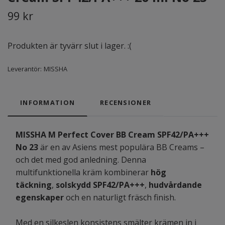
99 kr
Produkten är tyvärr slut i lager. :(
Leverantör:
MISSHA
INFORMATION
RECENSIONER
MISSHA M Perfect Cover BB Cream SPF42/PA+++
No 23
är en av Asiens mest populära BB Creams –
och det med god anledning. Denna
multifunktionella kräm kombinerar
hög
täckning
,
solskydd SPF42/PA+++
,
hudvårdande
egenskaper
och en naturligt fräsch finish.
Med en silkeslen konsistens smälter krämen in i