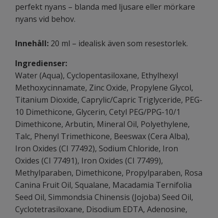
perfekt nyans – blanda med ljusare eller mörkare
nyans vid behov.
Innehåll:
20 ml – idealisk även som resestorlek.
Ingredienser:
Water (Aqua), Cyclopentasiloxane, Ethylhexyl
Methoxycinnamate, Zinc Oxide, Propylene Glycol,
Titanium Dioxide, Caprylic/Capric Triglyceride, PEG-
10 Dimethicone, Glycerin, Cetyl PEG/PPG-10/1
Dimethicone, Arbutin, Mineral Oil, Polyethylene,
Talc, Phenyl Trimethicone, Beeswax (Cera Alba),
Iron Oxides (CI 77492), Sodium Chloride, Iron
Oxides (CI 77491), Iron Oxides (CI 77499),
Methylparaben, Dimethicone, Propylparaben, Rosa
Canina Fruit Oil, Squalane, Macadamia Ternifolia
Seed Oil, Simmondsia Chinensis (Jojoba) Seed Oil,
Cyclotetrasiloxane, Disodium EDTA, Adenosine,