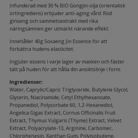
Infunderad med 30 % BIO Gongjin-olja (orientalisk
örtingrediens) erbjuder anti-aging vård. Röd
ginseng och sammetsextrakt med rika
näringsämnen ger utmärkt närande effekt.
Innehåller 40g Sosaeng Jin Essence för att
förbättra hudens elasticitet.
Ingjuter essens i varje lager av masken och fäster
tätt på huden för att hålla din ansiktslinje i form.
Ingredienser:
Water, Caprylic/Capric Triglyceride, Butylene Glycol,
Glycerin, Niacinamide, Cetyl Ethylhexanoate,
Propanediol, Polysorbate 60, 1,2-Hexanediol,
Angelica Gigas Extract, Cornus Officinalis Fruit
Extract, Thymus Vulgaris (Thyme) Extract, Velvet
Extract, Polyacrylate-13, Arginine, Carbomer,
Chlorphenesin, Xanthan Gum, Polyisobutene,