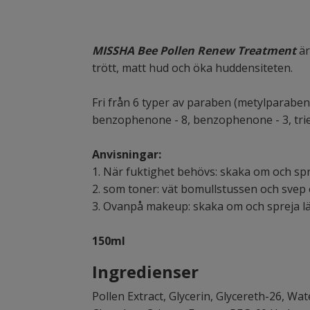
MISSHA Bee Pollen Renew Treatment
är
trött, matt hud och öka huddensiteten.
Fri från 6 typer av paraben (metylparabe
benzophenone - 8, benzophenone - 3, tri
Anvisningar:
1. När fuktighet behövs: skaka om och spr
2. som toner: vät bomullstussen och svep 
3. Ovanpå makeup: skaka om och spreja lä
150ml
Ingredienser
Pollen Extract, Glycerin, Glycereth-26, Wa