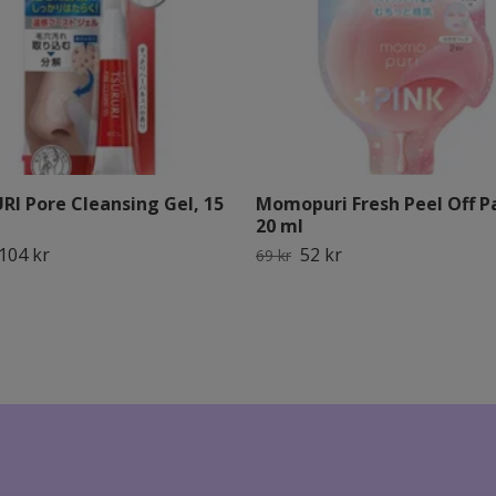
RI Pore Cleansing Gel, 15
Momopuri Fresh Peel Off P
20 ml
104 kr
52 kr
69 kr