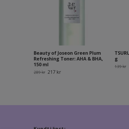
Beauty of Joseon Green Plum
TSURU
Refreshing Toner: AHA & BHA,
g
150 ml
139 kr
217 kr
289 kr
Kundtjänst: