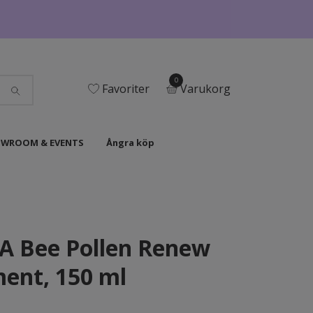
0
Favoriter
Varukorg
WROOM & EVENTS
Ångra köp
A Bee Pollen Renew
ent, 150 ml