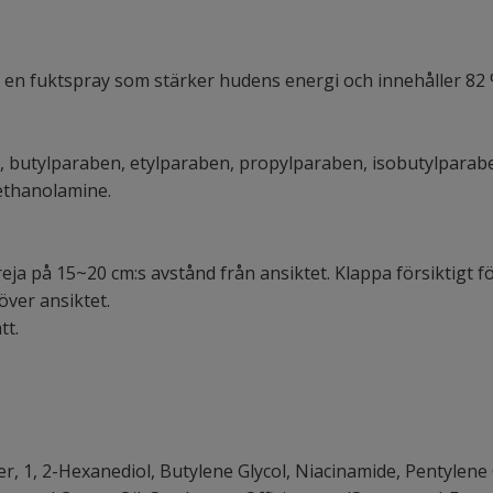
 en fuktspray som stärker hudens energi och innehåller 82 
n, butylparaben, etylparaben, propylparaben, isobutylparab
ethanolamine.
eja på 15~20 cm:s avstånd från ansiktet. Klappa försiktigt 
över ansiktet.
tt.
ter, 1, 2-Hexanediol, Butylene Glycol, Niacinamide, Pentylene 