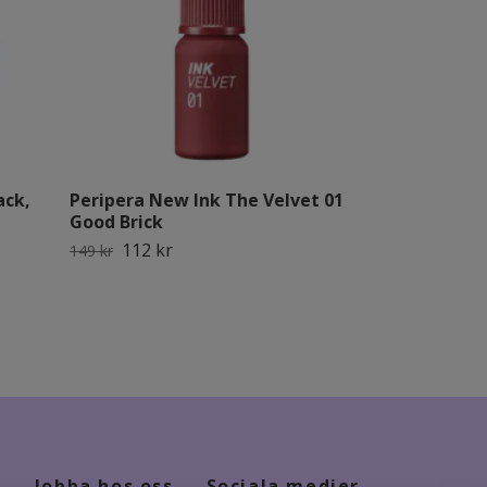
ack,
Peripera New Ink The Velvet 01
Peripera Ink
Good Brick
Cherry So W
112 kr
127 kr
149 kr
169 kr
Jobba hos oss
Sociala medier