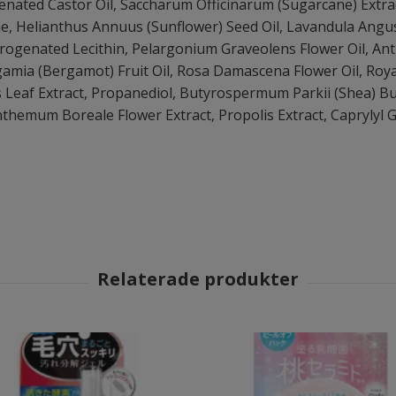
ated Castor Oil, Saccharum Officinarum (Sugarcane) Extract
e, Helianthus Annuus (Sunflower) Seed Oil, Lavandula Angus
Hydrogenated Lecithin, Pelargonium Graveolens Flower Oil, An
gamia (Bergamot) Fruit Oil, Rosa Damascena Flower Oil, Roya
is Leaf Extract, Propanediol, Butyrospermum Parkii (Shea) Bu
themum Boreale Flower Extract, Propolis Extract, Caprylyl G