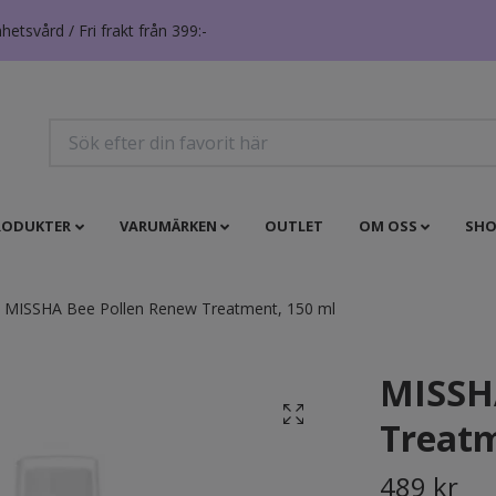
tsvård / Fri frakt från 399:-
RODUKTER
VARUMÄRKEN
OUTLET
OM OSS
SHO
MISSHA Bee Pollen Renew Treatment, 150 ml
MISSH
Treatm
489 kr