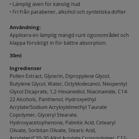
• Lämplig även för känslig hud
• Fri från parabener, alkohol och syntetiska dofter
Användning:
Applicera en lämplig mängd runt ögonområdet och
klappa försiktigt in för bättre absorption.
30ml
Ingredienser
Pollen Extract, Glycerin, Dipropylene Glycol,
Butylene Glycol, Water, Octyldodecanol, Neopentyl
Glycol Dicaprate, 1,2-Hexanediol, Niacinamide, C14-
22 Alcohols, Panthenol, Hydroxyethyl
Acrylate/Sodium Acryloyldimethyl Taurate
Copolymer, Glyceryl Stearate,
Hydroxyacetophenone, Palmitic Acid, Cetearyl
Olivate, Sorbitan Olivate, Stearic Acid,
Acrylates/C10-30 Alkyl Acrylate Crosspolymer, C12-