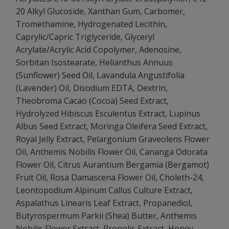
20 Alkyl Glucoside, Xanthan Gum, Carbomer,
Tromethamine, Hydrogenated Lecithin,
Caprylic/Capric Triglyceride, Glyceryl
Acrylate/Acrylic Acid Copolymer, Adenosine,
Sorbitan Isostearate, Helianthus Annuus
(Sunflower) Seed Oil, Lavandula Angustifolia
(Lavender) Oil, Disodium EDTA, Dextrin,
Theobroma Cacao (Cocoa) Seed Extract,
Hydrolyzed Hibiscus Esculentus Extract, Lupinus
Albus Seed Extract, Moringa Oleifera Seed Extract,
Royal Jelly Extract, Pelargonium Graveolens Flower
Oil, Anthemis Nobilis Flower Oil, Cananga Odorata
Flower Oil, Citrus Aurantium Bergamia (Bergamot)
Fruit Oil, Rosa Damascena Flower Oil, Choleth-24,
Leontopodium Alpinum Callus Culture Extract,
Aspalathus Linearis Leaf Extract, Propanediol,
Butyrospermum Parkii (Shea) Butter, Anthemis
Nobilis Flower Extract, Propolis Extract, Honey