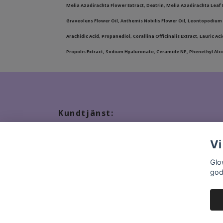
Melia Azadirachta Flower Extract, Dextrin, Melia Azadirachta Leaf
Graveolens Flower Oil, Anthemis Nobilis Flower Oil, Leontopodium A
Arachidic Acid, Propanediol, Corallina Officinalis Extract, Lauric
Propolis Extract, Sodium Hyaluronate, Ceramide NP, Phenethyl Alcoh
Kundtjänst:
Tveka inte att kontakta oss, snabbast kontakt via ma
Vi
Glo
god
© 2026 GlowStation.se