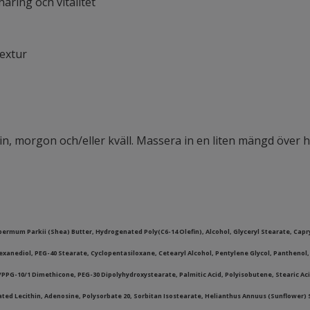
näring och vitalitet
extur
in, morgon och/eller kväll. Massera in en liten mängd över h
permum Parkii (Shea) Butter, Hydrogenated Poly(C6-14 Olefin), Alcohol, Glyceryl Stearate, Capry
Hexanediol, PEG-40 Stearate, Cyclopentasiloxane, Cetearyl Alcohol, Pentylene Glycol, Panthenol
G/PPG-10/1 Dimethicone, PEG-30 Dipolyhydroxystearate, Palmitic Acid, Polyisobutene, Stearic A
ted Lecithin, Adenosine, Polysorbate 20, Sorbitan Isostearate, Helianthus Annuus (Sunflower) 