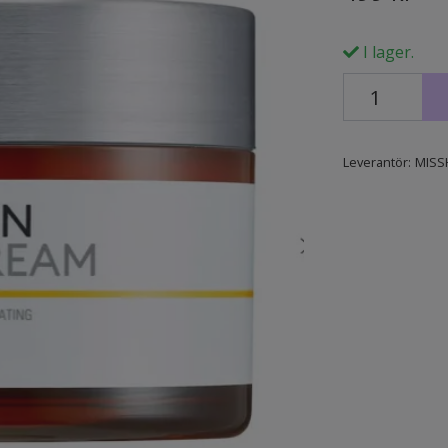
I lager.
Leverantör:
MISS