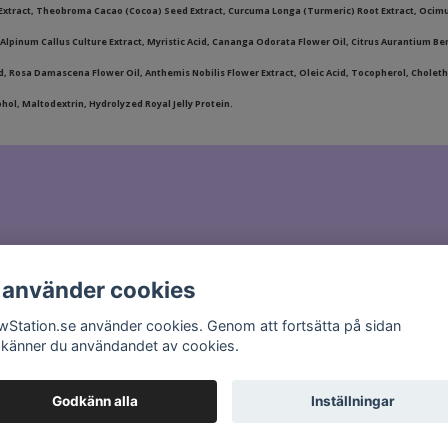
 Extract, Theobroma Cacao (Cocoa) Seed Extract, Curcuma Longa (Turmeric) Root Extract, Ocimu
lpinum Callus Culture Extract, Myristic Acid, Cananga Odorata Flower Oil, Citrus Aurantium Ber
 Acid, Rosa Damascena Flower Oil, Anthemis Nobilis Flower Extract, Oleic Acid, Tocopherol, Chol
ol, Maltodextrin, Hydrolyzed Royal Jelly Protein.
il till
hello@glowstation.se
 använder cookies
wStation.se använder cookies. Genom att fortsätta på sidan
känner du användandet av cookies.
Godkänn alla
Inställningar