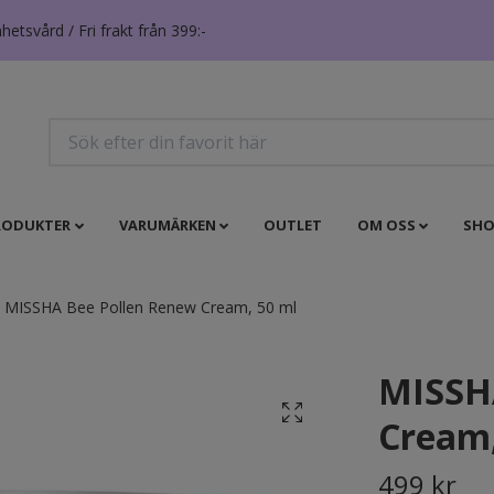
tsvård / Fri frakt från 399:-
RODUKTER
VARUMÄRKEN
OUTLET
OM OSS
SHO
MISSHA Bee Pollen Renew Cream, 50 ml
MISSH
Cream,
499 kr