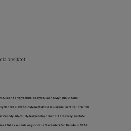
ela ansiktet.
lic/Capric Triglyceride, Caprylic/Capric/Myristic/Stearic
, Cyclohexasiloxane, Polymethylsilsesquioxane, Sorbitol, PEG-100
cid, Caprylyl Glycol, Hydroxyacetophenone, Tocopheryl Acetate,
Seed Oil, Lavandula Angustifolia (Lavender) Oil, Disodium EDTA,