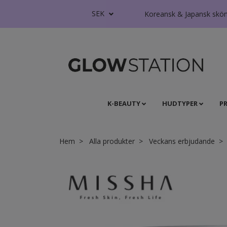
SEK
Koreansk & Japansk skönhe
K-BEAUTY
HUDTYPER
P
Hem
Alla produkter
Veckans erbjudande