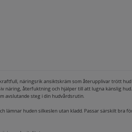
kraftfull, näringsrik ansiktskräm som återupplivar trött hu
iv näring, återfuktning och hjälper till att lugna känslig hu
om avslutande steg i din hudvårdsrutin.
 lämnar huden silkeslen utan kladd. Passar särskilt bra för 