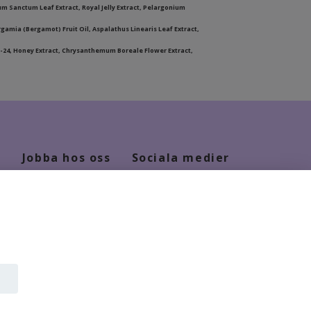
m Sanctum Leaf Extract, Royal Jelly Extract, Pelargonium
gamia (Bergamot) Fruit Oil, Aspalathus Linearis Leaf Extract,
eth-24, Honey Extract, Chrysanthemum Boreale Flower Extract,
Jobba hos oss
Sociala medier
Kontakt
Facebook
Jobba hos oss
Instagram