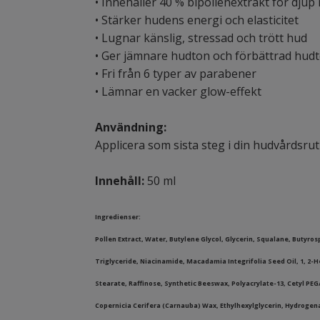
• Innehåller 40 % bipollenextrakt för djup 
• Stärker hudens energi och elasticitet
• Lugnar känslig, stressad och trött hud
• Ger jämnare hudton och förbättrad hudt
• Fri från 6 typer av parabener
• Lämnar en vacker glow-effekt
Användning:
Applicera som sista steg i din hudvårdsrut
Innehåll:
50 ml
Ingredienser:
Pollen Extract, Water, Butylene Glycol, Glycerin, Squalane, Butyros
Triglyceride, Niacinamide, Macadamia Integrifolia Seed Oil, 1, 2-
Stearate, Raffinose, Synthetic Beeswax, Polyacrylate-13, Cetyl PE
Copernicia Cerifera (Carnauba) Wax, Ethylhexylglycerin, Hydrogena