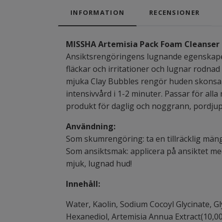
INFORMATION
RECENSIONER
MISSHA Artemisia Pack Foam Cleanser
Ansiktsrengöringens lugnande egenskaper 
fläckar och irritationer och lugnar rodnad
mjuka Clay Bubbles rengör huden skonsam
intensivvård i 1-2 minuter. Passar för all
produkt för daglig och noggrann, pordju
Användning:
Som skumrengöring: ta en tillräcklig mäng
Som ansiktsmak: applicera på ansiktet med
mjuk, lugnad hud!
Innehåll:
Water, Kaolin, Sodium Cocoyl Glycinate, Gly
Hexanediol, Artemisia Annua Extract(10,0