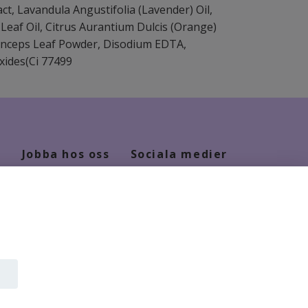
ct, Lavandula Angustifolia (Lavender) Oil,
 Leaf Oil, Citrus Aurantium Dulcis (Orange)
rinceps Leaf Powder, Disodium EDTA,
xides(Ci 77499
Jobba hos oss
Sociala medier
Kontakt
Facebook
Jobba hos oss
Instagram