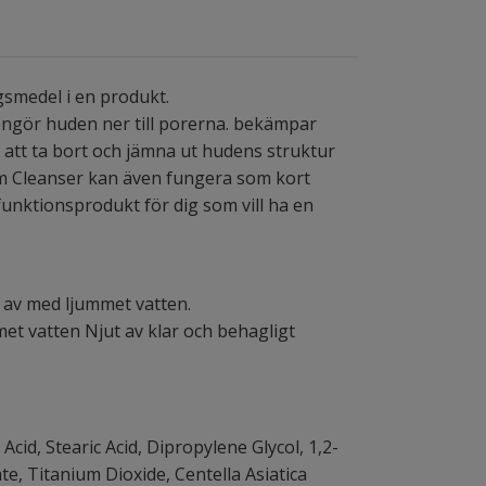
medel i en produkt.
engör huden ner till porerna. bekämpar
a att ta bort och jämna ut hudens struktur
m Cleanser kan även fungera som kort
ifunktionsprodukt för dig som vill ha en
j av med ljummet vatten.
et vatten Njut av klar och behagligt
cid, Stearic Acid, Dipropylene Glycol, 1,2-
, Titanium Dioxide, Centella Asiatica