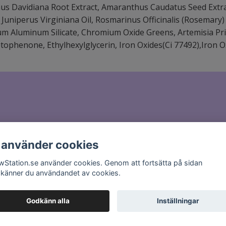
 Ulmus Davidiana Root Extract, Amaranthus Caudatus Seed Extra
 Juniperus Virginiana Oil, Rosmarinus Officinalis (Rosemary)
ium Aluminum Silicate, Chromium Oxide Greens, Artemisia P
ophenone, Ethylhexylglycerin, Iron Oxides(Ci 77492),Iron O
il till
hello@glowstation.se
 använder cookies
wStation.se använder cookies. Genom att fortsätta på sidan
känner du användandet av cookies.
Godkänn alla
Inställningar