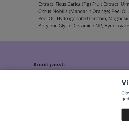
Extract, Ficus Carica (Fig) Fruit Extract,
Citrus Nobilis (Mandarin Orange) Peel Oil,
Peel Oil, Hydrogenated Lecithin, Magnes
Butylene Glycol, Ceramide NP, Hydroxyacet
Kundtjänst:
Tveka inte att kontakta oss, snabbast kontakt via ma
Vi
Glo
god
© 2026 GlowStation.se