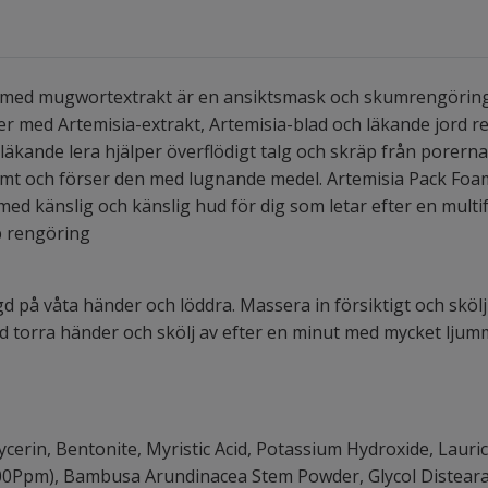
med mugwortextrakt är en ansiktsmask och skumrengörings
med Artemisia-extrakt, Artemisia-blad och läkande jord r
 läkande lera hjälper överflödigt talg och skräp från porern
t och förser den med lugnande medel. Artemisia Pack Foa
a med känslig och känslig hud för dig som letar efter en mult
p rengöring
d på våta händer och löddra. Massera in försiktigt och sköl
 torra händer och skölj av efter en minut med mycket ljumm
cerin, Bentonite, Myristic Acid, Potassium Hydroxide, Lauric A
00Ppm), Bambusa Arundinacea Stem Powder, Glycol Distearate