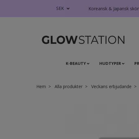
SEK
Koreansk & Japansk skönhe
K-BEAUTY
HUDTYPER
P
Hem
Alla produkter
Veckans erbjudande