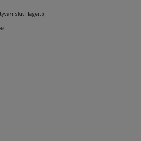
värr slut i lager. :(
HA