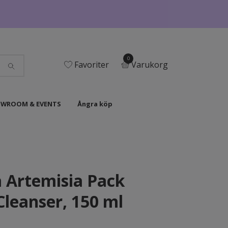
0
Favoriter
Varukorg
WROOM & EVENTS
Ångra köp
 Artemisia Pack
leanser, 150 ml