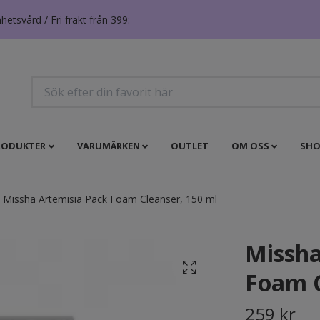
tsvård / Fri frakt från 399:-
RODUKTER
VARUMÄRKEN
OUTLET
OM OSS
SHO
Missha Artemisia Pack Foam Cleanser, 150 ml
Missha
Foam C
259 kr