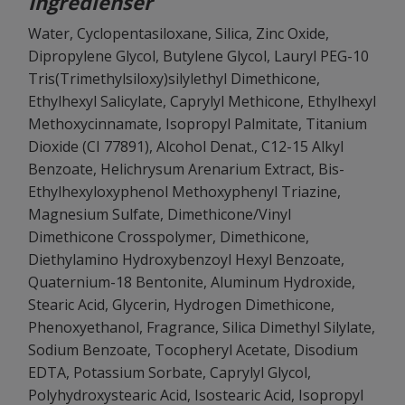
Ingredienser
Water, Cyclopentasiloxane, Silica, Zinc Oxide,
Dipropylene Glycol, Butylene Glycol, Lauryl PEG-10
Tris(Trimethylsiloxy)silylethyl Dimethicone,
Ethylhexyl Salicylate, Caprylyl Methicone, Ethylhexyl
Methoxycinnamate, Isopropyl Palmitate, Titanium
Dioxide (CI 77891), Alcohol Denat., C12-15 Alkyl
Benzoate, Helichrysum Arenarium Extract, Bis-
Ethylhexyloxyphenol Methoxyphenyl Triazine,
Magnesium Sulfate, Dimethicone/Vinyl
Dimethicone Crosspolymer, Dimethicone,
Diethylamino Hydroxybenzoyl Hexyl Benzoate,
Quaternium-18 Bentonite, Aluminum Hydroxide,
Stearic Acid, Glycerin, Hydrogen Dimethicone,
Phenoxyethanol, Fragrance, Silica Dimethyl Silylate,
Sodium Benzoate, Tocopheryl Acetate, Disodium
EDTA, Potassium Sorbate, Caprylyl Glycol,
Polyhydroxystearic Acid, Isostearic Acid, Isopropyl