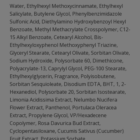
Water, Ethylhexyl Methoxycinnamate, Ethylhexyl
Salicylate, Butylene Glycol, Phenylbenzimidazole
Sulfonic Acid, Diethylamino Hydroxybenzoyl Hexyl
Benzoate, Methyl Methacrylate Crosspolymer, C12-
15 Alkyl Benzoate, Cetearyl Alcohol, Bis-
Ethylhexyloxyphenol Methoxyphenyl Triazine,
Glyceryl Stearate, Cetearyl Olivate, Sorbitan Olivate,
Sodium Hydroxide, Polysorbate 60, Dimethicone,
Polyacrylate-13, Caprylyl Glycol, PEG-100 Stearate,
Ethylhexylglycerin, Fragrance, Polyisobutene,
Sorbitan Sesquioleate, Disodium EDTA, BHT, 1, 2-
Hexanediol, Polysorbate 20, Sorbitan Isostearate,
Limonia Acidissima Extract, Nelumbo Nucifera
Flower Extract, Panthenol, Portulaca Oleracea
Extract, Propylene Glycol, VP/Hexadecene
Copolymer, Rosa Davurica Bud Extract,
Cyclopentasiloxane, Cucumis Sativus (Cucumber)
Fruit Extract, Potassium Sorbate,