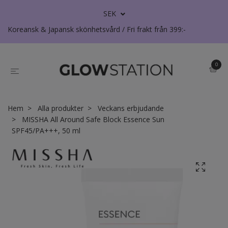
SEK
Koreansk & Japansk skönhetsvård / Fri frakt från 399:-
0
Hem
Alla produkter
Veckans erbjudande
MISSHA All Around Safe Block Essence Sun
SPF45/PA+++, 50 ml