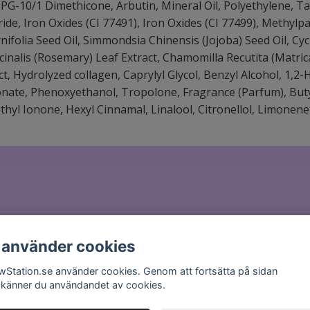
PG-10/1 Dimethicone, Arbutin, Mineral Oil, Polyethylene, T
oride, Iron Oxides (CI 77491), Iron Oxides (CI 77499), Methy
nifolia Seed Oil, Simmondsia Chinensis (Jojoba) Seed Oil, Cy
cinalis (Rosemary) Leaf Extract, Chamomilla Recutita (Matric
ct, Hydrolyzed collagen, Caprylyl Glycol, Benzyl Alcohol, 1,2
onate, Phenoxyethanol, Tropolone, Fragrance (Parfum), But
ethyl Ionone, Hexyl Cinnamal, Linalool, Citronellol, Limonene
il till
hello@glowstation.se
 använder cookies
wStation.se använder cookies. Genom att fortsätta på sidan
känner du användandet av cookies.