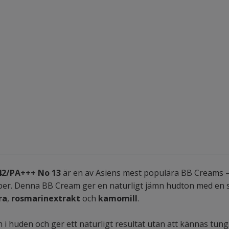
42/PA+++ No 13
är en av Asiens mest populära BB Creams –
r. Denna BB Cream ger en naturligt jämn hudton med en sil
ra
,
rosmarinextrakt
och
kamomill
.
 i huden och ger ett naturligt resultat utan att kännas tung