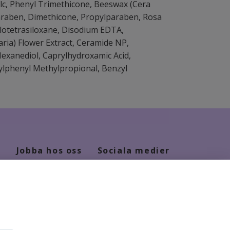
alc, Phenyl Trimethicone, Beeswax (Cera
lparaben, Dimethicone, Propylparaben, Rosa
clotetrasiloxane, Disodium EDTA,
aria) Flower Extract, Ceramide NP,
-Hexanediol, Caprylhydroxamic Acid,
ylphenyl Methylpropional, Benzyl
Jobba hos oss
Sociala medier
Kontakt
Facebook
Jobba hos oss
Instagram