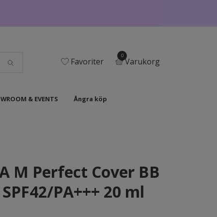
0
Favoriter
Varukorg
WROOM & EVENTS
Ångra köp
 M Perfect Cover BB
 SPF42/PA+++ 20 ml