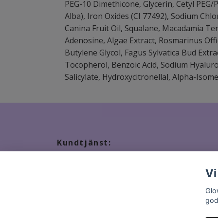
PEG-10 Dimethicone, Glycerin, Cetyl PEG/P
Alba), Iron Oxides (CI 77492), Sodium Chl
Canina Fruit Oil, Squalane, Macadamia Ter
Adenosine, Algae Extract, Rosmarinus Offi
Butylene Glycol, Fagus Sylvatica Bud Extra
Tocopherol, Benzoic Acid, Sodium Hyalur
Salicylate, Hydroxycitronellal, Alpha-Isom
Kundtjänst:
Tveka inte att kontakta oss, snabbast kontakt via ma
Vi
Glo
god