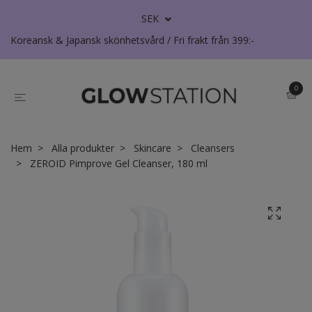
SEK
Koreansk & Japansk skönhetsvård / Fri frakt från 399:-
0
Hem
Alla produkter
Skincare
Cleansers
ZEROID Pimprove Gel Cleanser, 180 ml