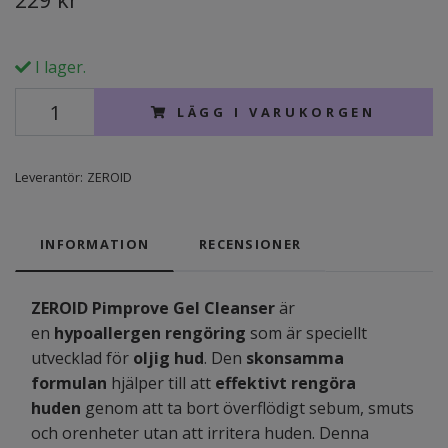
I lager.
LÄGG I VARUKORGEN
Leverantör:
ZEROID
INFORMATION
RECENSIONER
ZEROID Pimprove Gel Cleanser
är
en
hypoallergen rengöring
som är speciellt
utvecklad för
oljig hud
. Den
skonsamma
formulan
hjälper till att
effektivt rengöra
huden
genom att ta bort överflödigt sebum, smuts
och orenheter utan att irritera huden. Denna