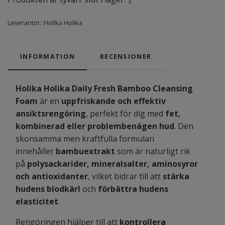
Leverantör:
Holika Holika
INFORMATION
RECENSIONER
Holika Holika Daily Fresh Bamboo Cleansing
Foam
är en
uppfriskande och effektiv
ansiktsrengöring
, perfekt för dig med
fet,
kombinerad eller problembenägen hud
. Den
skonsamma men kraftfulla formulan
innehåller
bambuextrakt
som är naturligt rik
på
polysackarider, mineralsalter, aminosyror
och antioxidanter
, vilket bidrar till att
stärka
hudens blodkärl
och
förbättra hudens
elasticitet
.
Rengöringen hjälper till att
kontrollera