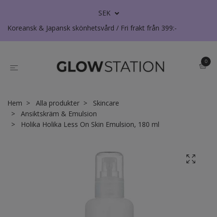
SEK
Koreansk & Japansk skönhetsvård / Fri frakt från 399:-
0
Hem
Alla produkter
Skincare
Ansiktskräm & Emulsion
Holika Holika Less On Skin Emulsion, 180 ml