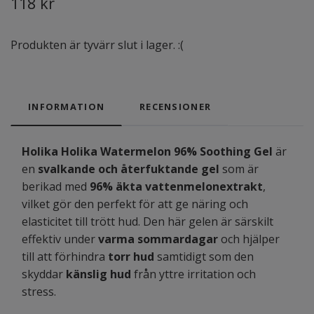
118 kr
Produkten är tyvärr slut i lager. :(
INFORMATION
RECENSIONER
Holika Holika Watermelon 96% Soothing Gel
är
en
svalkande och återfuktande gel
som är
berikad med
96% äkta vattenmelonextrakt
,
vilket gör den perfekt för att ge näring och
elasticitet till trött hud. Den här gelen är särskilt
effektiv under
varma sommardagar
och hjälper
till att förhindra
torr hud
samtidigt som den
skyddar
känslig hud
från yttre irritation och
stress.