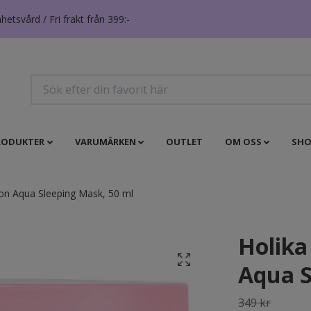
tsvård / Fri frakt från 399:-
RODUKTER
VARUMÄRKEN
OUTLET
OM OSS
SHO
on Aqua Sleeping Mask, 50 ml
Holika
Aqua S
349 kr