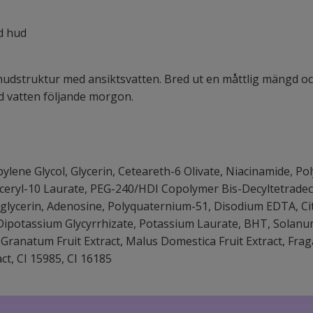
ad hud
hudstruktur med ansiktsvatten. Bred ut en måttlig mängd och
ed vatten följande morgon.
ylene Glycol, Glycerin, Ceteareth-6 Olivate, Niacinamide, Pol
yceryl-10 Laurate, PEG-240/HDI Copolymer Bis-Decyltetrade
xylglycerin, Adenosine, Polyquaternium-51, Disodium EDTA, C
e, Dipotassium Glycyrrhizate, Potassium Laurate, BHT, Solan
 Granatum Fruit Extract, Malus Domestica Fruit Extract, Fraga
ct, CI 15985, CI 16185