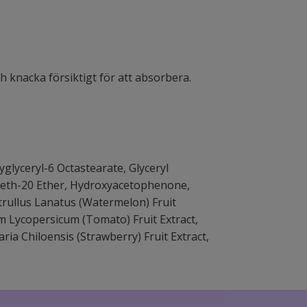
 knacka försiktigt för att absorbera.
yglyceryl-6 Octastearate, Glyceryl
ceth-20 Ether, Hydroxyacetophenone,
itrullus Lanatus (Watermelon) Fruit
um Lycopersicum (Tomato) Fruit Extract,
ria Chiloensis (Strawberry) Fruit Extract,