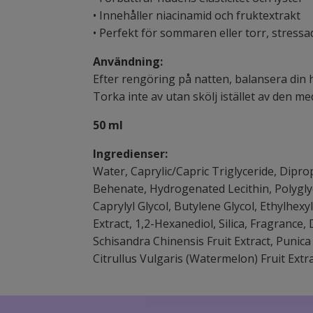
• Innehåller niacinamid och fruktextrakt
• Perfekt för sommaren eller torr, stress
Användning:
Efter rengöring på natten, balansera din 
Torka inte av utan skölj istället av den m
50 ml
Ingredienser:
Water, Caprylic/Capric Triglyceride, Diprop
Behenate, Hydrogenated Lecithin, Polygl
Caprylyl Glycol, Butylene Glycol, Ethylhe
Extract, 1,2-Hexanediol, Silica, Fragranc
Schisandra Chinensis Fruit Extract, Punica
Citrullus Vulgaris (Watermelon) Fruit Extra