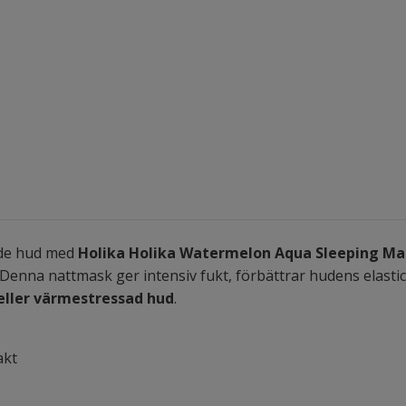
nde hud med
Holika Holika Watermelon Aqua Sleeping Ma
 Denna nattmask ger intensiv fukt, förbättrar hudens elasti
 eller värmestressad hud
.
akt