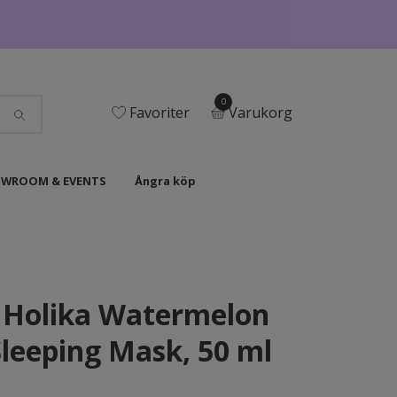
0
Favoriter
Varukorg
WROOM & EVENTS
Ångra köp
 Holika Watermelon
leeping Mask, 50 ml