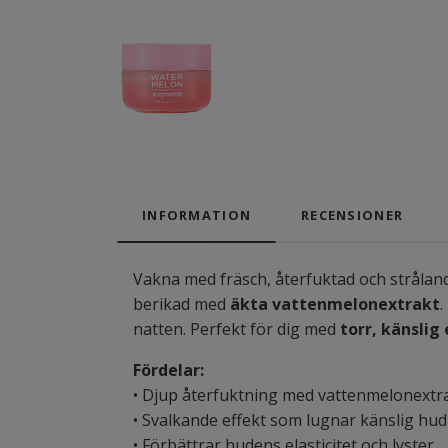
INFORMATION
RECENSIONER
Vakna med fräsch, återfuktad och stråla
berikad med
äkta vattenmelonextrakt
.
natten. Perfekt för dig med
torr, känslig
Fördelar:
• Djup återfuktning med vattenmelonextr
• Svalkande effekt som lugnar känslig hud
• Förbättrar hudens elasticitet och lyster