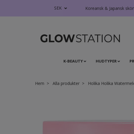
SEK
Koreansk & Japansk skönhe
K-BEAUTY
HUDTYPER
P
Hem
Alla produkter
Holika Holika Watermel