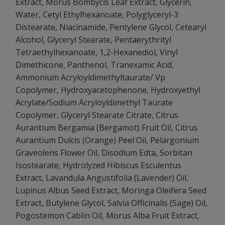
Extract, Morus Bombycis Leaf Extract, Glycerin,
Water, Cetyl Ethylhexanoate, Polyglyceryl-3
Distearate, Niacinamide, Pentylene Glycol, Cetearyl
Alcohol, Glyceryl Stearate, Pentaerythrityl
Tetraethylhexanoate, 1,2-Hexanediol, Vinyl
Dimethicone, Panthenol, Tranexamic Acid,
Ammonium Acryloyldimethyltaurate/ Vp
Copolymer, Hydroxyacetophenone, Hydroxyethyl
Acrylate/Sodium Acryloyldimethyl Taurate
Copolymer, Glyceryl Stearate Citrate, Citrus
Aurantium Bergamia (Bergamot) Fruit Oil, Citrus
Aurantium Dulcis (Orange) Peel Oil, Pelargonium
Graveolens Flower Oil, Disodium Edta, Sorbitan
Isostearate, Hydrolyzed Hibiscus Esculentus
Extract, Lavandula Angustifolia (Lavender) Oil,
Lupinus Albus Seed Extract, Moringa Oleifera Seed
Extract, Butylene Glycol, Salvia Officinalis (Sage) Oil,
Pogostemon Cablin Oil, Morus Alba Fruit Extract,