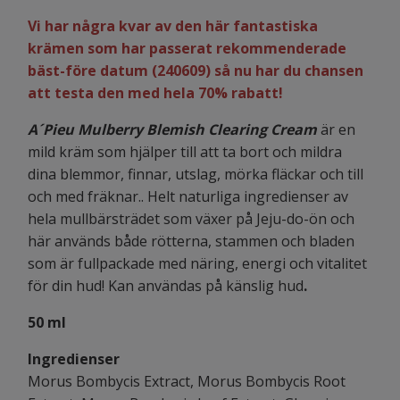
Vi har några kvar av den här fantastiska
krämen som har passerat rekommenderade
bäst-före datum (240609) så nu har du chansen
att testa den med hela 70% rabatt!
A´Pieu Mulberry Blemish Clearing Cream
är en
mild kräm som hjälper till att ta bort och mildra
dina blemmor, finnar, utslag, mörka fläckar och till
och med fräknar.. Helt naturliga ingredienser av
hela mullbärsträdet som växer på Jeju-do-ön och
här används både rötterna, stammen och bladen
som är fullpackade med näring, energi och vitalitet
för din hud! Kan användas på känslig hud
.
50 ml
Ingredienser
Morus Bombycis Extract, Morus Bombycis Root